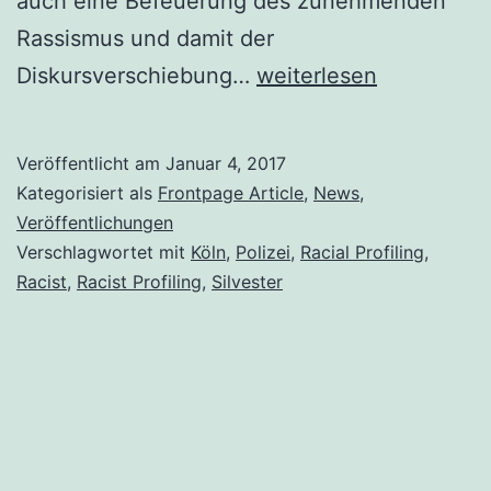
auch eine Befeuerung des zunehmenden
Rassismus und damit der
Stellungnahme
Diskursverschiebung…
weiterlesen
des
SMT
Veröffentlicht am
Januar 4, 2017
zu
Kategorisiert als
Frontpage Article
,
News
,
den
Veröffentlichungen
Verschlagwortet mit
Köln
,
Polizei
,
Racial Profiling
,
Racist
Racist
,
Racist Profiling
,
Silvester
Profiling
Maßnahmen
an
Silvester
2016