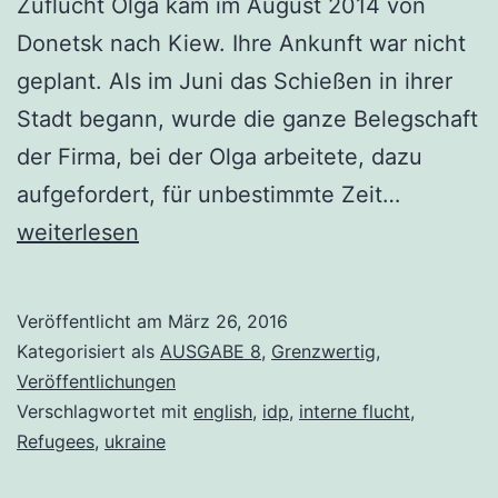
Zuflucht Olga kam im August 2014 von
Donetsk nach Kiew. Ihre Ankunft war nicht
geplant. Als im Juni das Schießen in ihrer
Stadt begann, wurde die ganze Belegschaft
der Firma, bei der Olga arbeitete, dazu
Internally
aufgefordert, für unbestimmte Zeit…
Displace
weiterlesen
Persons
in
Veröffentlicht am
März 26, 2016
Ukraine
Kategorisiert als
AUSGABE 8
,
Grenzwertig
,
Veröffentlichungen
Verschlagwortet mit
english
,
idp
,
interne flucht
,
Refugees
,
ukraine